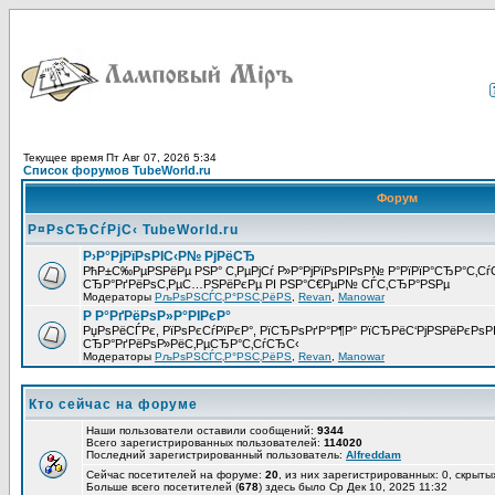
Текущее время Пт Авг 07, 2026 5:34
Список форумов TubeWorld.ru
Форум
Р¤РѕСЂСѓРјС‹ TubeWorld.ru
Р›Р°РјРїРѕРІС‹Р№ РјРёСЂ
РћР±С‰РµРЅРёРµ РЅР° С‚РµРјСѓ Р»Р°РјРїРѕРІРѕР№ Р°РїРїР°СЂР°С‚С
СЂР°РґРёРѕС‚РµС…РЅРёРєРµ РІ РЅР°С€РµР№ СЃС‚СЂР°РЅРµ
Модераторы
РљРѕРЅСЃС‚Р°РЅС‚РёРЅ
,
Revan
,
Manowar
Р Р°РґРёРѕР»Р°РІРєР°
РџРѕРёСЃРє, РїРѕРєСѓРїРєР°, РїСЂРѕРґР°Р¶Р° РїСЂРёС‘РјРЅРёРєРѕРІ
СЂР°РґРёРѕР»РёС‚РµСЂР°С‚СѓСЂС‹
Модераторы
РљРѕРЅСЃС‚Р°РЅС‚РёРЅ
,
Revan
,
Manowar
Кто сейчас на форуме
Наши пользователи оставили сообщений:
9344
Всего зарегистрированных пользователей:
114020
Последний зарегистрированный пользователь:
Alfreddam
Сейчас посетителей на форуме:
20
, из них зарегистрированных: 0, скрыты
Больше всего посетителей (
678
) здесь было Ср Дек 10, 2025 11:32