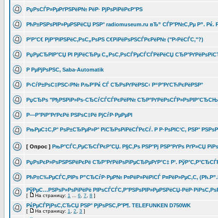
РџРѕСЃР»РµРґРЅРёР№ РёР· РјРѕРіРёРєР°РЅ
РћР±РЅРѕРІР»РµРЅРёСЏ РЅР° radiomuseum.ru вЂ” СЃР°Р№С‚Рµ Р”. Рќ
Р’Р°С€ РјР°РіРЅРёС‚РѕС„РѕРЅ С€РїРёРѕРЅСЃРєРёР№ ("Р›РёСЃС‚"?)
РџРµСЂРІР°СЏ РІ РјРёСЂРµ С„РѕС‚РѕСЃРµСЃСЃРёРёСЏ СЂР°РґРёРѕРїСЂР
Р РµРјРѕРЅС‚ Saba-Automatik
Р›СѓР±РѕС‡РЅС‹Р№ РљР’Рќ СЃ СЂРѕРґРёРЅС‹ Р“Р°РґСЋРєРёРЅР°
РџСЂРѕ "РђРЅРіР»Рѕ-СЂСѓСЃСЃРєРёР№ СЂР°РґРёРѕСЃР»РѕРІР°СЂСЊ
Р—Р°РіР°РґРєРё РЅРѕС‡Рё РјСѓР·РµРµРІ
РњРµС‡С‚Р° РѕР±СЂРµР»Р° РїСЂРѕРїРёСЃРєСѓ. Р Р·РѕРІС‘С‚ РЅР° РЅР
[ Опрос ]
РњР°СЃС‚РµСЂСЃРєР°СЏ. Р§С‚Рѕ РЅР°Рј РЅР°РґРѕ РґР»СЏ Рї
РџРѕРєР»РѕРЅРЅРёРєРё СЂР°РґРёРѕРїРµСЂРµРґР°С‡ Р’. РўР°С‚Р°СЂСЃР
РћР±С‰РµСЃС‚РІРѕ Р”СЂСѓР·РµР№ Р¤РёР»РёРїСЃ Р¤РёР»РµС‚С‚ (Рћ.Р”.Р
РўРµС…РЅРѕР»РѕРіРёРё РІРѕСЃСЃС‚Р°РЅРѕРІР»РµРЅРёСЏ-РёР·РіРѕС‚Рѕ
[
На страницу:
1
...
6
,
7
,
8
]
РќРµСЃРјРѕС‚СЂСЏ РЅР° РјРѕРЅС‚Р°Р¶. TELEFUNKEN D750WK
[
На страницу:
1
,
2
,
3
]