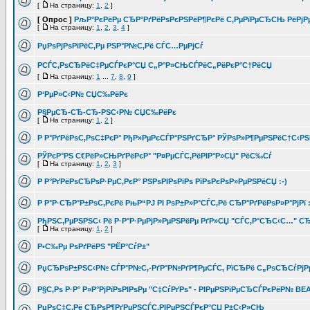
[
На страницу:
1
,
2
]
[ Опрос ]
РљР°РєРёРµ СЂР°РґРёРѕРєРЅРёР¶РєРё С‚РµРїРµСЂСЊ РёРјРµР
[
На страницу:
1
,
2
,
3
,
4
]
РџРѕРјРѕРіРёС‚Рµ РЅР°Р№С‚Рё СЃС…РµРјСѓ
РСЃС‚РѕСЂРёС‡РµСЃРєР°СЏ С„Р°Р»СЊСЃРёС„РёРєР°С†РёСЏ
[
На страницу:
1
...
7
,
8
,
9
]
Р‘РµР»С‹Р№ СЏС‰РёРє
Р§РµСЂ-СЂ-СЂ-РЅС‹Р№ СЏС‰РёРє
[
На страницу:
1
,
2
]
Р Р°РґРёРѕС‚РѕС‡РєР° РђР»РµРєСЃР°РЅРґСЂР° РЎРѕР»Р¶РµРЅРёС†С‹РЅР
РЎРєР°РЅ С€РёР»СЊРґРёРєР° "Р¤РµСЃС‚РёРІР°Р»СЏ" РёС‰Сѓ
[
На страницу:
1
,
2
,
3
]
Р Р°РґРёРѕСЂРѕР·РµС‚РєР° РЅРѕРІРѕРіРѕ РїРѕРєРѕР»РµРЅРёСЏ :-)
Р Р°Р·СЂР°Р±РѕС‚РєРё РњР“РЈ РІ РѕР±Р»Р°СЃС‚Рё СЂР°РґРёРѕР»Р°РјРї :
РђРЅС‚РµРЅРЅС‹ Рё Р·Р°Р·РµРјР»РµРЅРёРµ РґР»СЏ "СЃС‚Р°СЂС‹С…" С
[
На страницу:
1
,
2
]
Р•С‰Рµ РѕРґРёРЅ "РЁР°СѓР±"
РџСЂРѕР±РЅС‹Р№ СЃР°Р№С‚-РґР°Р№РґР¶РµСЃС‚ РїСЂРё С„РѕСЂСѓРјРµ Р
Р§С‚Рѕ Р·Р° Р»Р°РјРїРѕРІРѕРµ "С‡СѓРґРѕ" - РІРµРЅРіРµСЂСЃРєРёР№ BE
РџРѕС‡С‚Рё СЂРѕР¶РґРµРЅСЃС‚РІРµРЅСЃРєР°СЏ Р±С‹Р»СЊ