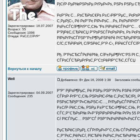
РјСѓР·РµР№РЅРѕРµ РґРµР»Рѕ, РЅРѕ РЅРµ СЂ
РєР°Рє С…РѕСЂРѕС€Рѕ Р±С‹РІР°РµС‚, РєРѕ
С‚РµРјС‹, Рё РєР°Рє РїР»РѕС…Рѕ, РєРѕРіРґР
Зарегистрирован: 16.07.2007
РѕР±СЃСѓР¶РґР°С‚СЊ "Рѕ РїРѕРёСЃРєР°С… С
Возраст: 55
Р”РјРёС‚СЂРёСЏ Р”РѕРЅСЃРєРѕРіРѕ, Рѕ Рє
Сообщения: 1096
Откуда: РѕС‚С‚СѓРґР°
РІРѕРґРѕСЃРЅР°Р±Р¶РµРЅРёРё РґСЂРµРІРЅРµ
СѓС‚СЋРіРѕРІ, СѓРЅРёС‚Р°Р·С‹, РїРёСЃСЃСѓ
Рђ. Р“РѕСЂСЃРєРёР№, СѓР±РµР¶РґС‘РЅ РІ С‚Р
СЃРѕСЃСЂРµРґРѕС‚Р°С‡РёРІР°СЋС‚СЃСЏ
Вернуться к началу
Well
Добавлено: Вт Дек 16, 2008 1:36
Заголовок сообщ
Р”Р° РјРѕР¶РµС‚ Рё РЅРµ РЅР°РґРѕ РЅРё РЅ
Зарегистрирован: 04.09.2007
СЃРѕР·РґР°С‚СЊ РЅРѕРІС‹Р№ С„РѕСЂСѓРј,
Сообщения: 235
РЅРѕСЂРјР°Р»СЊРЅС‹С…, РґРµРµСЃРїРѕСЃ
Р±СѓР·РёС‚СЊ, РЅРµ Р±Р°СЂС‹Р¶РёС‚СЊ, 
СЃС‚Р°СЂРѕР№ Р»Р°РјРїРѕРІРѕР№ РґРѕ 55 РіР
Сѓ РІСЃРµС… РЅР°СЃ РЅР°РєРѕРїРёР»РѕСЃ
РџСЂРёС‡РµРј, СЃРґРµР»Р°С‚СЊ СЃРѕРІРµС
С‚Р°РєС‚РёРєСѓ, РїСЂРё РєРѕС‚РѕСЂРѕР№