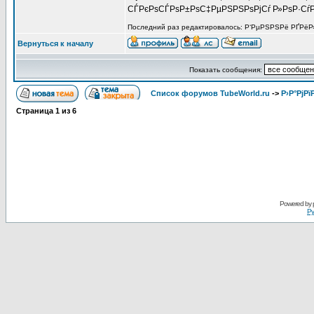
СЃРєРѕСЃРѕР±РѕС‡РµРЅРЅРѕРјСѓ Р»РѕР·СѓР
Последний раз редактировалось: Р‘РµРЅРЅРё РҐРёР»Р»
Вернуться к началу
Показать сообщения:
Список форумов TubeWorld.ru
->
Р›Р°РјР
Страница
1
из
6
Powered by
Ру