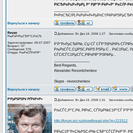
РїСЂРѕР±Р»РµРј, Р° РјР°Р·РёР»Р° Р±СѓР·РёС
_________________
Р¤РѕСЂСѓРј РєРѕР»Р»РµРєС†РёРѕРЅРµСЂРѕР
Вернуться к началу
Revan
Добавлено: Вт Дек 16, 2008 1:27
Заголовок сообщ
РњРѕРґРµСЂР°С‚РѕСЂ
Зарегистрирован: 09.07.2007
Р’Р°Р»РµСЂiР№, СЏ СЃ СЃР°РјРѕРіРѕ СЃРІР
Возраст: 37
РљРѕСЃС‚СЏРЅС‚РёРЅ РЅРµ С…РѕС‡РµС‚ РµР
Сообщения: 576
Откуда: РњРѕСЃРєРІР°
СЃСѓСЃС‡РµСЃС‚РІРѕРІР°РЅРёРµ...
_________________
Best Regards,
Alexander Revontchenkov
Skype - revonchenkov
Вернуться к началу
Р‘РµРЅРЅРё РҐРёР»Р»
Добавлено: Вт Дек 16, 2008 1:31
Заголовок сообщ
РљСЃС‚Р°С‚Рё, РІРѕС‚ СЃРµР№С‡Р°СЃ Р’Р°
http://forum.qrz.ru/showthread.php?p=223312
РїРµС‡Р°Р»СЊРЅС‹Р№ СЂР°СЃСЃРєР°Р· Рї