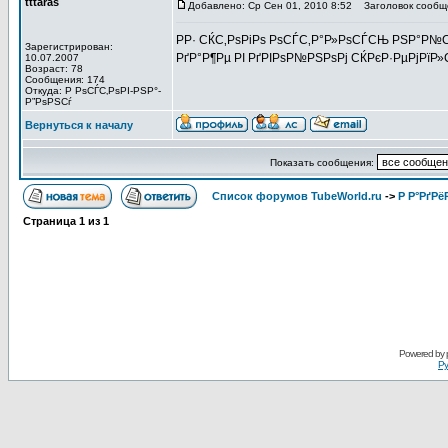
tttaras
Добавлено: Ср Сен 01, 2010 8:52
Заголовок сообщ
РР· СЌС‚РѕРіРѕ РѕСЃС‚Р°Р»РѕСЃСЊ РЅР°Р№
Зарегистрирован:
РґР°Р¶Рµ РІ РґРІРѕР№РЅРѕРј СЌРєР·РµРјРїР
10.07.2007
Возраст: 78
Сообщения: 174
Откуда: Р РѕСЃС‚РѕРІ-РЅР°-
Р”РѕРЅСѓ
Вернуться к началу
Показать сообщения:
Список форумов TubeWorld.ru
->
Р Р°РґРё
Страница
1
из
1
Powered by
Ру