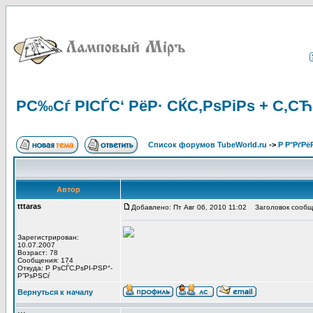
РС‰Сѓ РІСЃС‘ РёР· СЌС‚РѕРіРѕ + С‚
Список форумов TubeWorld.ru
->
Р Р°РґРё
Автор
tttaras
Добавлено: Пт Авг 06, 2010 11:02
Заголовок сообще
Зарегистрирован:
10.07.2007
Возраст: 78
Сообщения: 174
Откуда: Р РѕСЃС‚РѕРІ-РЅР°-
Р”РѕРЅСѓ
Вернуться к началу