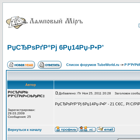
РџСЂРѕРґР°Рј 6Рџ14Рџ-Р•Р’
Список форумов TubeWorld.ru
->
Р Р°РґРё
Автор
Р®СЂРёР№
Добавлено: Пт Ноя 25, 2011 20:28
Заголовок сообщ
Р’Р°СЃРёР»СЊРµРІС‡
РџСЂРѕРґР°Рј 6Рџ14Рџ-Р•Р’ - 21 С€С‚. РІ СѓРї
Зарегистрирован:
29.03.2009
Сообщения: 25
Вернуться к началу