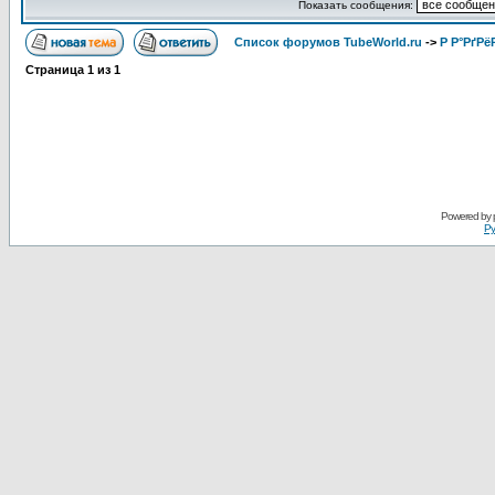
Показать сообщения:
Список форумов TubeWorld.ru
->
Р Р°РґРё
Страница
1
из
1
Powered by
Ру