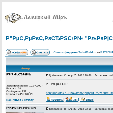
Р”РµС‚РµРєС‚РѕСЂРЅС‹Р№ "РљРѕРјС
Список форумов TubeWorld.ru
->
Р Р°РґРё
Автор
Р’Р°Р»РµСЂРёР№
Добавлено: Ср Апр 25, 2012 18:46
Заголовок соо
Р—РґРµСЃСЊ:
Зарегистрирован: 10.07.2007
Возраст: 68
Сообщения: 257
http://molotok.ru/ShowItem2.php/future/?future
Откуда: РњРёРЅСЃРє
Вернуться к началу
Р‘РµРЅРЅРё РҐРёР»Р»
Добавлено: Пн Апр 30, 2012 23:18
Заголовок соо