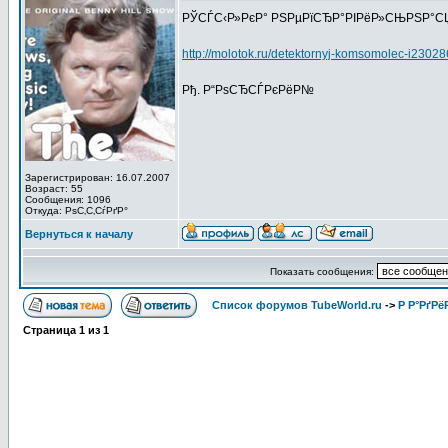
РЎСЃС‹Р»РєР° РЅРµРїСЂР°РІРёР»СЊРЅР°СЏ, 
http://molotok.ru/detektornyj-komsomolec-i2302
Рђ. Р“РѕСЂСЃРєРёР№
Зарегистрирован: 16.07.2007
Возраст: 55
Сообщения: 1096
Откуда: РѕС‚С‚СѓРґР°
Вернуться к началу
Показать сообщения:
Список форумов TubeWorld.ru
->
Р Р°РґРё
Страница
1
из
1